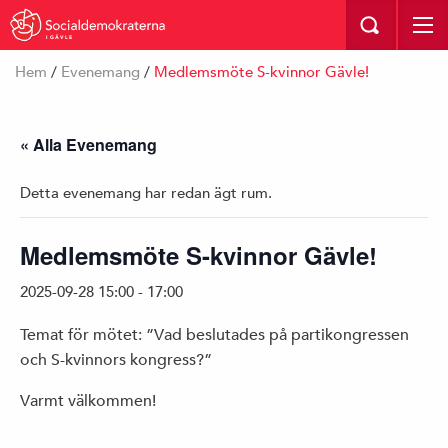
I GÄVLE
Hem
/
Evenemang
/
Medlemsmöte S-kvinnor Gävle!
« Alla Evenemang
Detta evenemang har redan ägt rum.
Medlemsmöte S-kvinnor Gävle!
2025-09-28 15:00
-
17:00
Temat för mötet: ”Vad beslutades på partikongressen
och S-kvinnors kongress?”
Varmt välkommen!