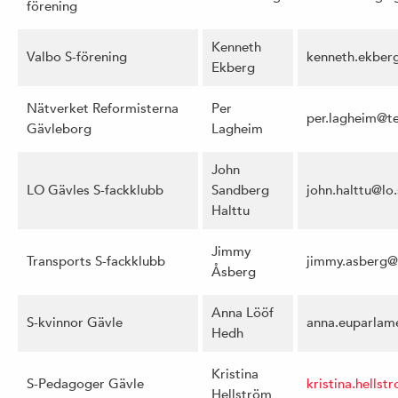
förening
Kenneth
Valbo S-förening
kenneth.ekberg
Ekberg
Nätverket Reformisterna
Per
per.lagheim@te
Gävleborg
Lagheim
John
LO Gävles S-fackklubb
Sandberg
john.halttu@lo
Halttu
Jimmy
Transports S-fackklubb
jimmy.asberg@
Åsberg
Anna Lööf
S-kvinnor Gävle
anna.euparlam
Hedh
Kristina
S-Pedagoger Gävle
kristina.hells
Hellström