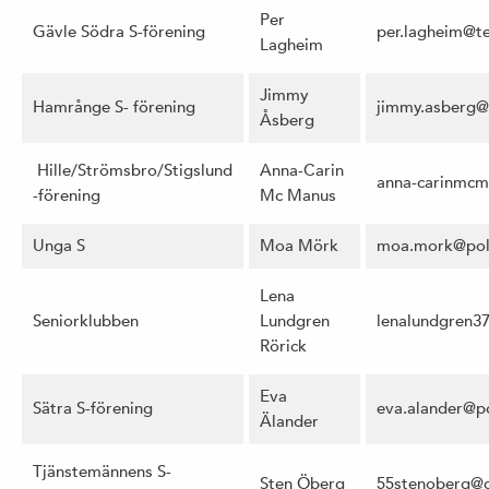
Per
Gävle Södra S-förening
per.lagheim@te
Lagheim
Jimmy
Hamrånge S- förening
jimmy.asberg@
Åsberg
Hille/Strömsbro/Stigslund
Anna-Carin
anna-carinmc
-förening
Mc Manus
Unga S
Moa Mörk
moa.mork@polit
Lena
Seniorklubben
Lundgren
lenalundgren3
Rörick
Eva
Sätra S-förening
eva.alander@po
Älander
Tjänstemännens S-
Sten Öberg
55stenoberg@