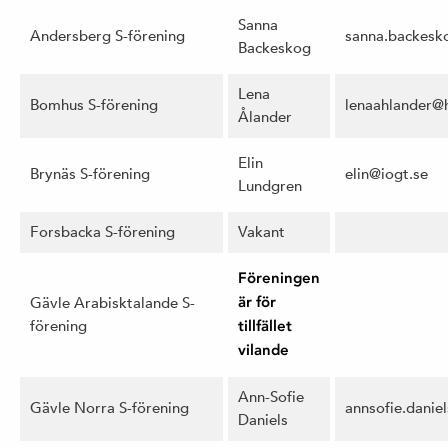
Sanna
Andersberg S-förening
sanna.backesk
Backeskog
Lena
Bomhus S-förening
lenaahlander@
Ålander
Elin
Brynäs S-förening
elin@iogt.se
Lundgren
Forsbacka S-förening
Vakant
Föreningen
Gävle Arabisktalande S-
är för
förening
tillfället
vilande
Ann-Sofie
Gävle Norra S-förening
annsofie.dani
Daniels