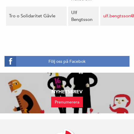
Ulf
Tro o Solidaritet Gävle
ulf.bengtsson@
Bengtsson
Följ oss på Facebok
NYHETSBREV
Prenumerera